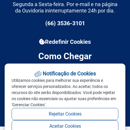
Segunda a Sexta-feira. Por e-mail e na página
da Ouvidoria ininterruptamente 24h por dia.
(66) 3536-3101
Redefinir Cookies
Como Chegar
Prefeitura de Marcelândia
Notificação de Cookies
Utilizamos cookies para melhorar sua experiência e
Endereço: Rua dos Três Poderes, nº 777 –
oferecer serviços personalizados. Ao aceitar, todos os
Centro – Marcelândia (MT) – CEP 78535-
recursos do site serão disponibilizados. Você pode rejeitar
000
os cookies não essenciais ou ajustar suas preferências em
'Gerenciar Cookies'.
Rejeitar Cookies
Aceitar Cookies