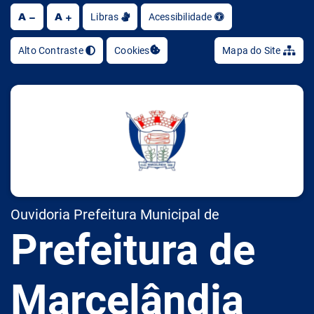
A
A
Ir
Libras
Acessibilidade
Alto Contraste
Cookies
Mapa do Site
Ouvidoria Prefeitura Municipal de
Prefeitura de
Marcelândia