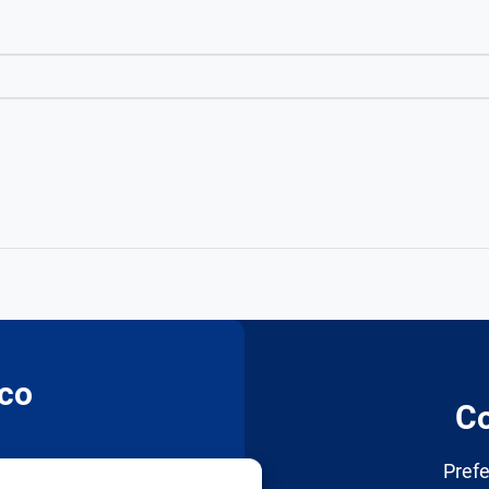
co
C
Prefe