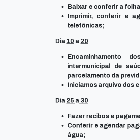
Baixar e conferir a fol
Imprimir, conferir e 
telefônicas;
Dia
10
a
20
Encaminhamento do
intermunicipal de saú
parcelamento da previd
Iniciamos arquivo dos 
Dia
25
a
30
Fazer recibos e pagame
Conferir e agendar pag
água;