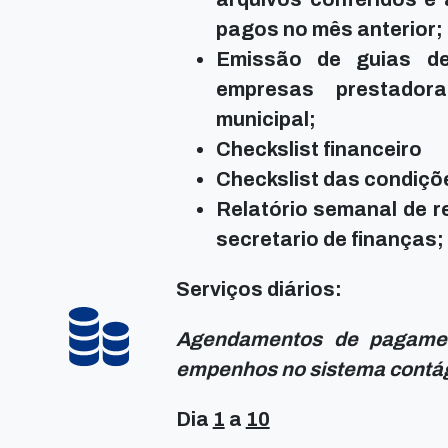
pagos no mês anterior;
Emissão de guias d
empresas prestador
municipal;
Checkslist financeiro
Checkslist das condiçõe
Relatório semanal de r
secretario de finanças;
Serviços diários:
Agendamentos de pagamen
empenhos no sistema contág
Dia
1
a
10