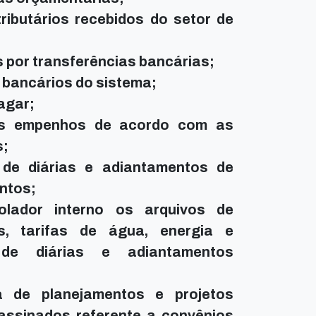
ributários recebidos do setor de
por transferências bancárias;
 bancários do sistema;
agar;
os empenhos de acordo com as
s;
de diárias e adiantamentos de
ntos;
olador interno os arquivos de
os, tarifas de água, energia e
o de diárias e adiantamentos
a de planejamentos e projetos
 assinados referente a convênios