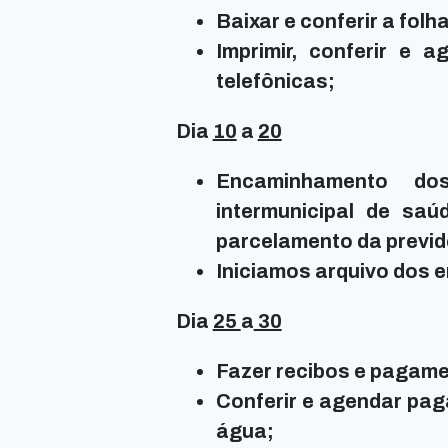
Baixar e conferir a fol
Imprimir, conferir e 
telefônicas;
Dia
10
a
20
Encaminhamento do
intermunicipal de saú
parcelamento da previd
Iniciamos arquivo dos 
Dia
25
a
30
Fazer recibos e pagame
Conferir e agendar pag
água;