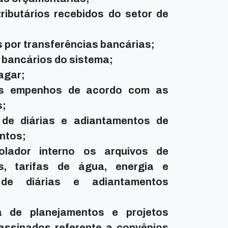
ributários recebidos do setor de
por transferências bancárias;
 bancários do sistema;
agar;
os empenhos de acordo com as
s;
de diárias e adiantamentos de
ntos;
olador interno os arquivos de
os, tarifas de água, energia e
o de diárias e adiantamentos
a de planejamentos e projetos
 assinados referente a convênios