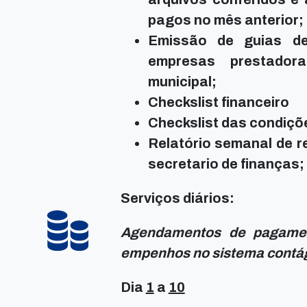
pagos no mês anterior;
Emissão de guias d
empresas prestador
municipal;
Checkslist financeiro
Checkslist das condiçõe
Relatório semanal de r
secretario de finanças;
Serviços diários:
Agendamentos de pagamen
empenhos no sistema contág
Dia
1
a
10